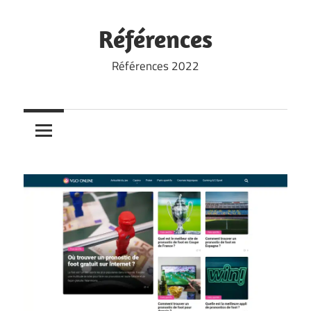
Skip
to
Références
content
Références 2022