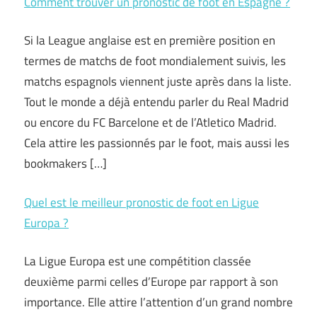
Comment trouver un pronostic de foot en Espagne ?
Si la League anglaise est en première position en
termes de matchs de foot mondialement suivis, les
matchs espagnols viennent juste après dans la liste.
Tout le monde a déjà entendu parler du Real Madrid
ou encore du FC Barcelone et de l’Atletico Madrid.
Cela attire les passionnés par le foot, mais aussi les
bookmakers […]
Quel est le meilleur pronostic de foot en Ligue
Europa ?
La Ligue Europa est une compétition classée
deuxième parmi celles d’Europe par rapport à son
importance. Elle attire l’attention d’un grand nombre