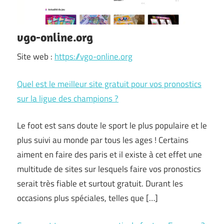
vgo-online.org
Site web :
https://vgo-online.org
Quel est le meilleur site gratuit pour vos pronostics
sur la ligue des champions ?
Le foot est sans doute le sport le plus populaire et le
plus suivi au monde par tous les ages ! Certains
aiment en faire des paris et il existe à cet effet une
multitude de sites sur lesquels faire vos pronostics
serait très fiable et surtout gratuit. Durant les
occasions plus spéciales, telles que […]